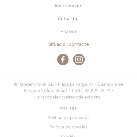
Apartaments
Actualitat
Història
Situació i contacte
© Tandem Rural S.L. • Plaça La Farga, 10 • Guardiola de
Berguedà (Barcelona) • T. +34 93 822 76 72 •
elrecodelavi@elrecodelavi.com
Avís legal
Política de privacitat
Política de cookies
Crédits